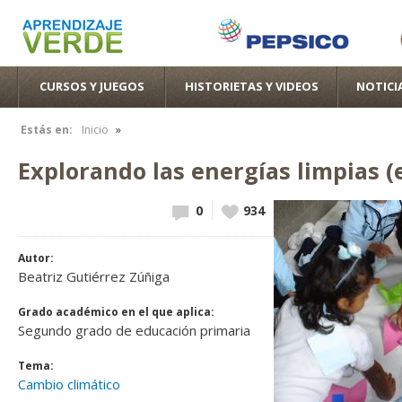
Pas
con
pri
CURSOS Y JUEGOS
HISTORIETAS Y VIDEOS
NOTICI
»
Estás en:
Inicio
Se encuentra usted aquí
Explorando las energías limpias (e
0
Vote
934
up!
Autor:
Beatriz Gutiérrez Zúñiga
Grado académico en el que aplica:
Segundo grado de educación primaria
Tema:
Cambio climático