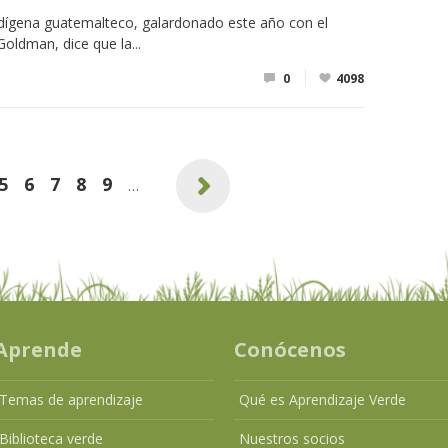
indígena guatemalteco, galardonado este año con el
oldman, dice que la...
0
4098
5
6
7
8
9
…
.
Aprende
Conócenos
Temas de aprendizaje
Qué es Aprendizaje Verde
Biblioteca verde
Nuestros socios