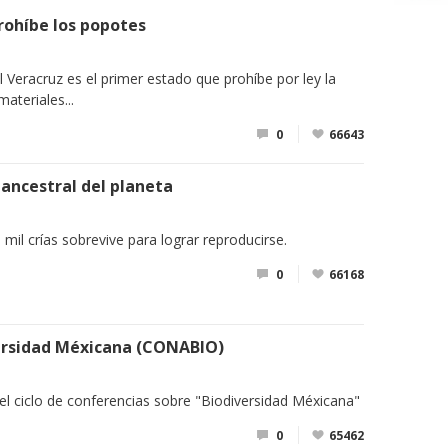
rohíbe los popotes
l Veracruz es el primer estado que prohíbe por ley la
materiales...
0
66643
ancestral del planeta
mil crías sobrevive para lograr reproducirse.
0
66168
versidad Méxicana (CONABIO)
 ciclo de conferencias sobre "Biodiversidad Méxicana"
0
65462