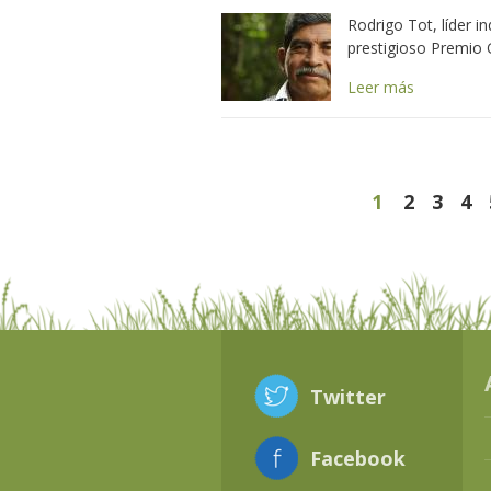
Rodrigo Tot, líder 
prestigioso Premio G
Leer más
Páginas
1
2
3
4
Twitter
Facebook