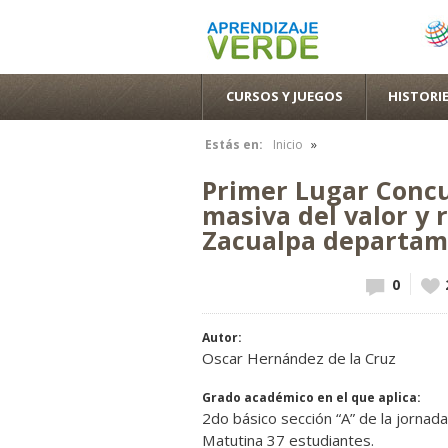
CURSOS Y JUEGOS
HISTORIE
»
Estás en:
Inicio
Se encuentra usted aquí
Primer Lugar Concu
masiva del valor y 
Zacualpa departam
0
Vot
up!
Autor:
Oscar Hernández de la Cruz
Grado académico en el que aplica:
2do básico sección “A” de la jornada
Matutina 37 estudiantes.