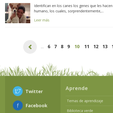
Identifican en los canes los genes que les hacen
humano, los cuales, sorprendentemente,...
Leer más
Páginas
6
7
8
9
10
11
12
13
.
…
Aprende
Twitter
Temas de aprendizaje
Facebook
Biblioteca verde