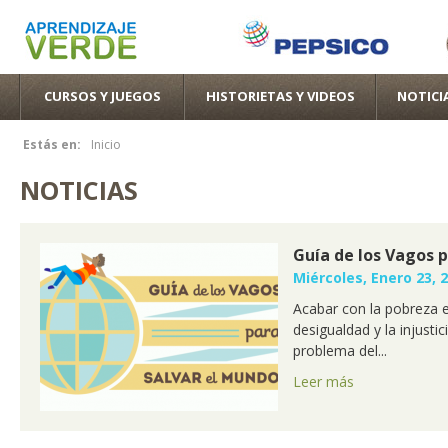
Pas
con
pri
CURSOS Y JUEGOS
HISTORIETAS Y VIDEOS
NOTICI
Estás en:
Inicio
Se encuentra usted aquí
NOTICIAS
Guía de los Vagos 
Miércoles, Enero 23, 2
Acabar con la pobreza e
desigualdad y la injustic
problema del...
Leer más