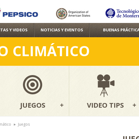
Pasar al
contenido
principal
TAS Y VIDEOS
NOTICIAS Y EVENTOS
BUENAS PRÁCTIC
O CLIMÁTICO
JUEGOS
VIDEO TIPS
»
mático
Juegos