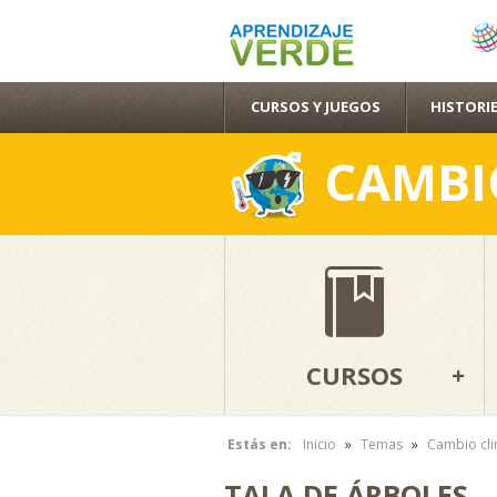
CURSOS Y JUEGOS
HISTORIE
CAMBI
CURSOS
»
»
Estás en:
Inicio
Temas
Cambio cli
Se encuentra usted aquí
TALA DE ÁRBOLES