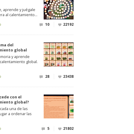
e, aprende y juégale
ra al calentamiento...
o
10
22192
ma del
miento global
moria y aprende
calentamiento global.
.
o
28
23438
cede con el
miento global?
 cada una de las
jugar a ordenar las
o
5
21802