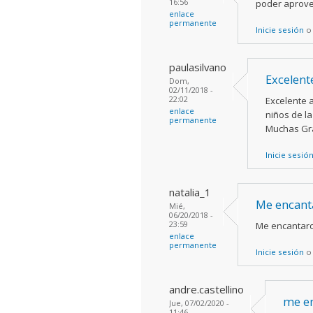
16:56
poder aprove
enlace
permanente
Inicie sesión
paulasilvano
Excelente
Dom,
02/11/2018 -
22:02
Excelente a
enlace
niños de la
permanente
Muchas Gra
Inicie sesió
natalia_1
Me encanta
Mié,
06/20/2018 -
23:59
Me encantaron
enlace
permanente
Inicie sesión
andre.castellino
me en
Jue, 07/02/2020 -
11:46