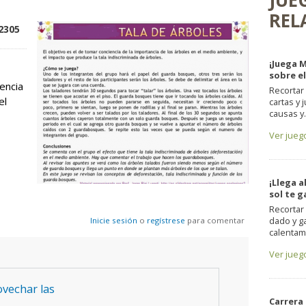
JUE
REL
 up!
2305
¡Juega 
sobre e
encia
Recortar
el
cartas y 
causas y.
Ver jueg
¡Llega a
sol te g
Recortar 
dado y ga
Inicie sesión
o
regístrese
para comentar
calentami
Ver jueg
vechar las
Carrera