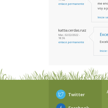
me enca
enlace permanente
voy a j
Inicie s
kattia.cerdas.ruiz
Exce
Mar, 02/22/2022 -
18:36
Excel
enlace permanente
Inicie
Twitter
Facebook