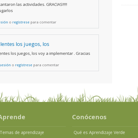
ntaron las actividades. GRACIAS!!!!!
ugarlos
esión
o
regístrese
para comentar
lentes los juegos, los
entes los juegos, los voy a implementar . Gracias
 sesión
o
regístrese
para comentar
Aprende
Conócenos
Temas de aprendizaje
Qué es Aprendizaje Verde