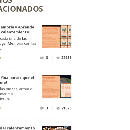
GOS
ACIONADOS
Memoria y aprende
l calentamiento!
 cada una de las
jugar Memoria con las
..
o
3
22985
l final antes que el
ane!
las piezas, armar el
narle al
ento...
o
3
21526
 del calentamiento