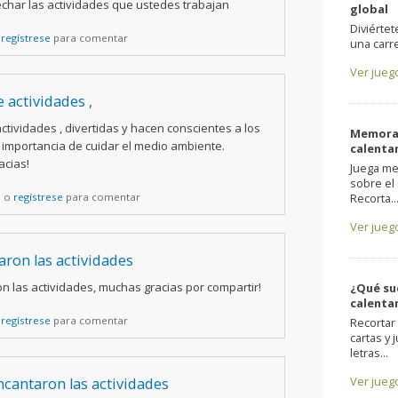
char las actividades que ustedes trabajan
global
Diviértet
o
regístrese
para comentar
una carre
Ver jueg
 actividades ,
ctividades , divertidas y hacen conscientes a los
Memora
 importancia de cuidar el medio ambiente.
calenta
cias!
Juega me
sobre el 
n
o
regístrese
para comentar
Recorta..
Ver jueg
ron las actividades
 las actividades, muchas gracias por compartir!
¿Qué su
calenta
o
regístrese
para comentar
Recortar
cartas y 
letras...
Ver jueg
cantaron las actividades