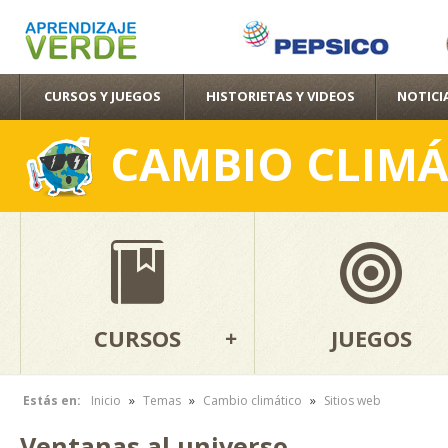
Pas
con
pri
CURSOS Y JUEGOS
HISTORIETAS Y VIDEOS
NOTICI
CAMBIO CLIMÁ
CURSOS
JUEGOS
»
»
»
Estás en:
Inicio
Temas
Cambio climático
Sitios web
Se encuentra usted aquí
Ventanas al universo