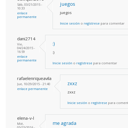
juegos
Sáb, 03/21/2015 -
10:33
juegos
enlace
permanente
Inicie sesión
o
regístrese
para comentar
dani2714
:)
Vie,
04/24/2015 -
16:59
:)
enlace
permanente
Inicie sesión
o
regístrese
para comentar
rafaelenriqueavila
zxxz
Jue, 10/29/2015 - 21:40
enlace permanente
zxxz
Inicie sesión
o
regístrese
para comen
elena-v-l
me agrada
Mié,
05/25/2016 -