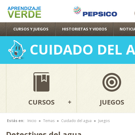
Pas
con
pri
CURSOS Y JUEGOS
HISTORIETAS Y VIDEOS
NOTICI
CUIDADO DEL 
CURSOS
JUEGOS
»
»
»
Estás en:
Inicio
Temas
Cuidado del agua
Juegos
Se encuentra usted aquí
Detectives del agua