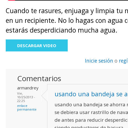
Cuando te rasures, enjuaga y limpia tu n
en un recipiente. No lo hagas con agua 
estarás desperdiciando mucha agua.
DESCARGAR VIDEO
Inicie sesión
o
reg
Comentarios
armandrey
usando una bandeja se 
Vie,
10/25/2013 -
22:25
usando una bandeja se ahorra
enlace
permanente
se debiera usar rastrillo de nav
de antes para reducir desperdici
siendo productores de basura