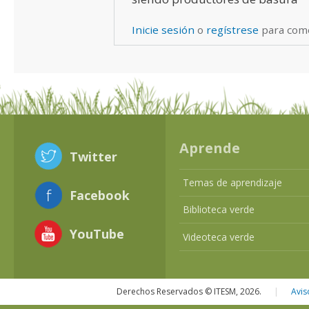
Inicie sesión
o
regístrese
para com
Aprende
Twitter
Temas de aprendizaje
Facebook
Biblioteca verde
YouTube
Videoteca verde
Derechos Reservados © ITESM, 2026.
|
Avis