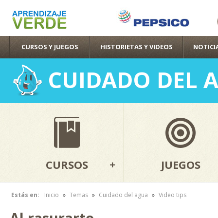
Pas
con
pri
CURSOS Y JUEGOS
HISTORIETAS Y VIDEOS
NOTICI
CUIDADO DEL 
CURSOS
JUEGOS
»
»
»
Estás en:
Inicio
Temas
Cuidado del agua
Video tips
Se encuentra usted aquí
Al rasurarte