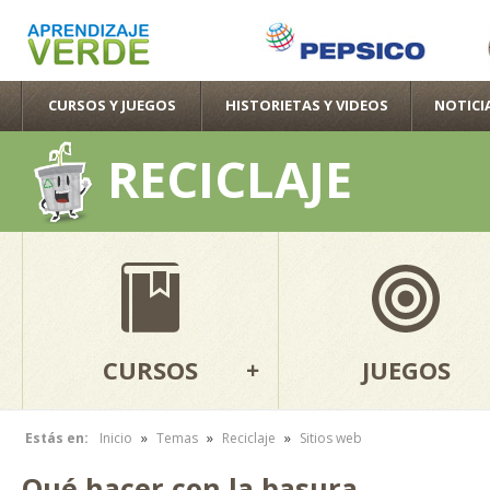
Pas
con
pri
CURSOS Y JUEGOS
HISTORIETAS Y VIDEOS
NOTICI
RECICLAJE
CURSOS
JUEGOS
»
»
»
Estás en:
Inicio
Temas
Reciclaje
Sitios web
Se encuentra usted aquí
Qué hacer con la basura