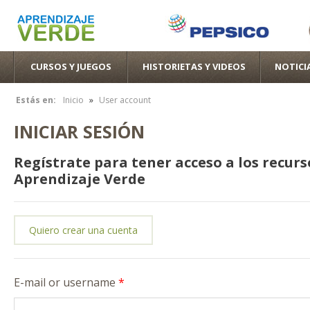
Pas
con
pri
CURSOS Y JUEGOS
HISTORIETAS Y VIDEOS
NOTICI
»
Estás en:
Inicio
User account
Se encuentra usted aquí
INICIAR SESIÓN
Regístrate para tener acceso a los recurs
Aprendizaje Verde
Quiero crear una cuenta
E-mail or username
*