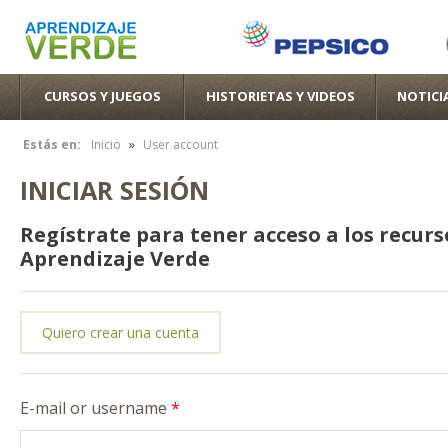
Pas
con
pri
CURSOS Y JUEGOS
HISTORIETAS Y VIDEOS
NOTICI
»
Estás en:
Inicio
User account
Se encuentra usted aquí
INICIAR SESIÓN
Regístrate para tener acceso a los recurs
Aprendizaje Verde
Quiero crear una cuenta
E-mail or username
*