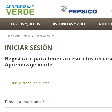
Pas
con
pri
CURSOS Y JUEGOS
HISTORIETAS Y VIDEOS
NOTICI
»
Estás en:
Inicio
User account
Se encuentra usted aquí
INICIAR SESIÓN
Regístrate para tener acceso a los recurs
Aprendizaje Verde
Quiero crear una cuenta
E-mail or username
*