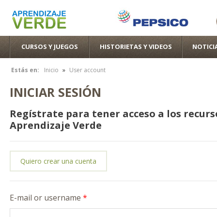
Pas
con
pri
CURSOS Y JUEGOS
HISTORIETAS Y VIDEOS
NOTICI
»
Estás en:
Inicio
User account
Se encuentra usted aquí
INICIAR SESIÓN
Regístrate para tener acceso a los recurs
Aprendizaje Verde
Quiero crear una cuenta
E-mail or username
*