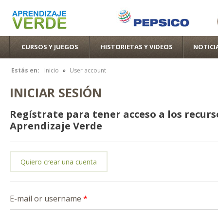
Pas
con
pri
CURSOS Y JUEGOS
HISTORIETAS Y VIDEOS
NOTICI
»
Estás en:
Inicio
User account
Se encuentra usted aquí
INICIAR SESIÓN
Regístrate para tener acceso a los recurs
Aprendizaje Verde
Quiero crear una cuenta
E-mail or username
*