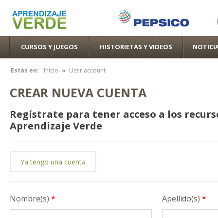
Pas
con
pri
CURSOS Y JUEGOS
HISTORIETAS Y VIDEOS
NOTICI
»
Estás en:
Inicio
User account
Se encuentra usted aquí
CREAR NUEVA CUENTA
Regístrate para tener acceso a los recurs
Aprendizaje Verde
Ya tengo una cuenta
Nombre(s)
*
Apellido(s)
*