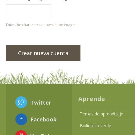
Enter the characters shown in the image.
Aprende
Twitter
Temas de aprendizaje
Facebook
Biblioteca verde