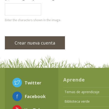
Enter the characters shown in the image.
Aprende
Twitter
Temas de aprendizaje
Facebook
Biblioteca verde