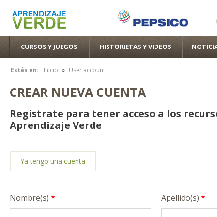
Pas
con
pri
CURSOS Y JUEGOS
HISTORIETAS Y VIDEOS
NOTICI
»
Estás en:
Inicio
User account
Se encuentra usted aquí
CREAR NUEVA CUENTA
Regístrate para tener acceso a los recurs
Aprendizaje Verde
Ya tengo una cuenta
Nombre(s)
*
Apellido(s)
*