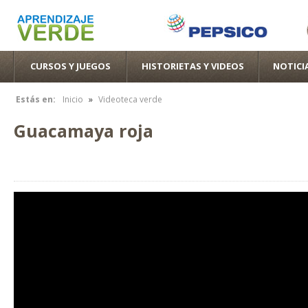
Pas
con
pri
CURSOS Y JUEGOS
HISTORIETAS Y VIDEOS
NOTICI
»
Estás en:
Inicio
Videoteca verde
Se encuentra usted aquí
Guacamaya roja