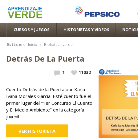
Pas
con
pri
CURSOS Y JUEGOS
HISTORIETAS Y VIDEOS
NOTICI
»
Estás en:
Inicio
Biblioteca verde
Se encuentra usted aquí
Detrás De La Puerta
1
Vote up!
11032
Cuento Detrás de la Puerta por Karla
Ivana Morales García. Esté cuento fue el
primer lugar del "1er Concurso El Cuento
y El Medio Ambiente" en la categoría
juvenil.
VER HISTORIETA