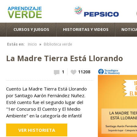
Pas
con
pri
CURSOS Y JUEGOS
HISTORIETAS Y VIDEOS
NOTICI
»
Estás en:
Inicio
Biblioteca verde
Se encuentra usted aquí
La Madre Tierra Está Llorando
1
Vote up!
11208
Cuento La Madre Tierra Está Llorando
por Santiago Aarón Fernández Nuñez.
Esté cuento fue el segundo lugar del
"1er Concurso El Cuento y El Medio
Ambiente" en la categoría de infantil
VER HISTORIETA