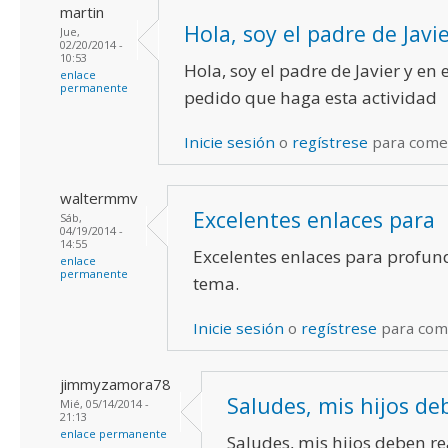
martin
Hola, soy el padre de Javi
Jue,
02/20/2014 -
10:53
Hola, soy el padre de Javier y en e
enlace
permanente
pedido que haga esta actividad
Inicie sesión
o
regístrese
para come
waltermmv
Excelentes enlaces para
Sáb,
04/19/2014 -
14:55
Excelentes enlaces para profund
enlace
permanente
tema.
Inicie sesión
o
regístrese
para com
jimmyzamora78
Saludes, mis hijos de
Mié, 05/14/2014 -
21:13
enlace permanente
Saludes, mis hijos deben rea