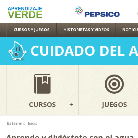
Pas
con
pri
CURSOS Y JUEGOS
HISTORIETAS Y VIDEOS
NOTICI
CUIDADO DEL 
CURSOS
JUEGOS
Estás en:
Inicio
Se encuentra usted aquí
Aprende y diviértete con el agua