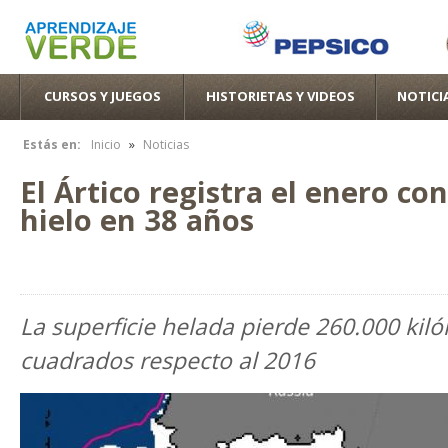
Pas
con
pri
CURSOS Y JUEGOS
HISTORIETAS Y VIDEOS
NOTICI
»
Estás en:
Inicio
Noticias
Se encuentra usted aquí
El Ártico registra el enero c
hielo en 38 años
La superficie helada pierde 260.000 kil
cuadrados respecto al 2016