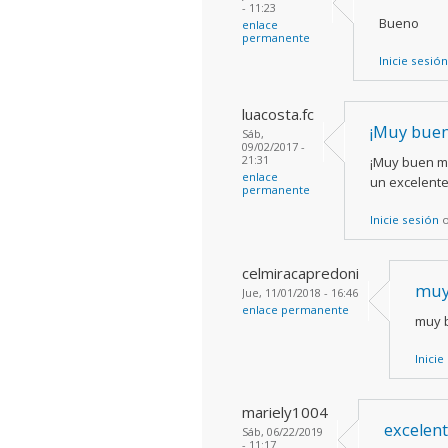
- 11:23
Bueno
enlace
permanente
Inicie sesión
luacosta.fc
¡Muy buen
Sáb,
09/02/2017 -
21:31
¡Muy buen ma
enlace
un excelente
permanente
Inicie sesión
celmiracapredoni
muy
Jue, 11/01/2018 - 16:46
enlace permanente
muy b
Inicie
mariely1004
excelent
Sáb, 06/22/2019
- 11:17