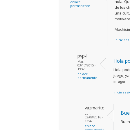
hola. Qu
enlace
permanente
de los c
una cult
motivand
Muchisi
Inicie se
pvp-l
Hola po
Mar,
03/17/2015 -
19:46
Hola podr
enlace
juego, ya
permanente
imagen
Inicie ses
vazmarite
Bue
Lun,
02/08/2016 -
13:42
Buen
enlace
permanente