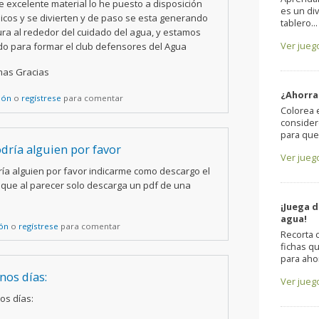
e excelente material lo he puesto a disposición
es un di
hicos y se divierten y de paso se esta generando
tablero...
ura al rededor del cuidado del agua, y estamos
Ver jueg
o para formar el club defensores del Agua
mas Gracias
¿Ahorra
sión
o
regístrese
para comentar
Colorea 
consider
para que.
dría alguien por favor
Ver jueg
ía alguien por favor indicarme como descargo el
 que al parecer solo descarga un pdf de una
¡Juega 
agua!
ión
o
regístrese
para comentar
Recorta 
fichas q
para ahor
nos días:
Ver jueg
os días: