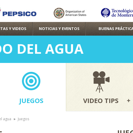
Pasar al
contenido
principal
TAS Y VIDEOS
NOTICIAS Y EVENTOS
BUENAS PRÁCTIC
O DEL AGUA
JUEGOS
VIDEO TIPS
»
l agua
Juegos
s