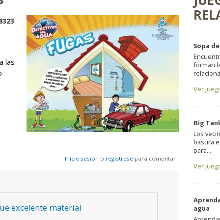
JUE
REL
 up!
8323
Sopa de
Encuentr
a las
forman l
o
relaciona
Ver jueg
Big Tan
Los veci
basura e
para...
Inicie sesión
o
regístrese
para comentar
Ver jueg
Aprenda
Que excelente material
agua
Aprendam