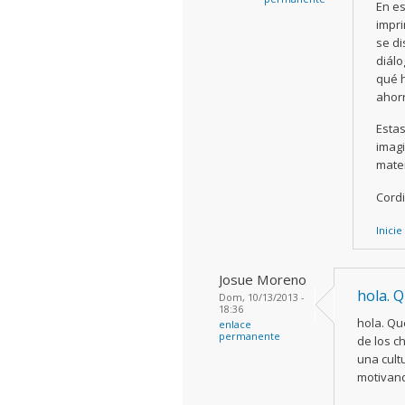
En es
impri
se di
diálo
qué h
ahor
Esta
imagi
mater
Cord
Inicie
Josue Moreno
hola. 
Dom, 10/13/2013 -
18:36
hola. Qu
enlace
permanente
de los c
una cult
motivand