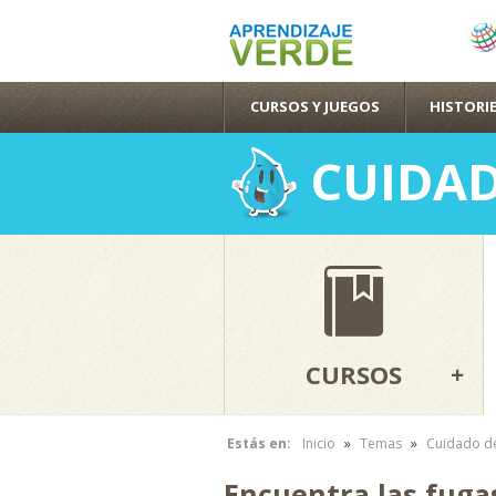
CURSOS Y JUEGOS
HISTORIE
CUIDAD
CURSOS
»
»
Estás en:
Inicio
Temas
Cuidado de
Se encuentra usted aquí
Encuentra las fuga