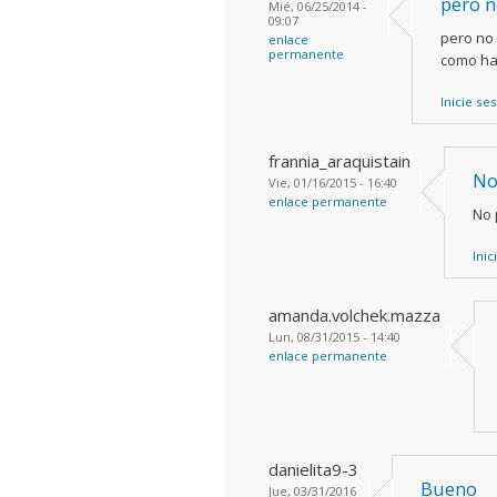
pero n
Mié, 06/25/2014 -
09:07
pero no 
enlace
permanente
como h
Inicie se
frannia_araquistain
No
Vie, 01/16/2015 - 16:40
enlace permanente
No 
Inic
amanda.volchek.mazza
Lun, 08/31/2015 - 14:40
enlace permanente
danielita9-3
Bueno
Jue, 03/31/2016