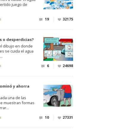
vertido juego de
o
19
32175
s o desperdicias?
el dibujo en donde
es se cuida el agua
..
o
6
24698
dominó y ahorra
cada una de las
ue muestran formas
rar...
o
10
27331