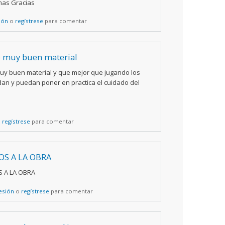
mas Gracias
sión
o
regístrese
para comentar
 muy buen material
y buen material y que mejor que jugando los
an y puedan poner en practica el cuidado del
o
regístrese
para comentar
S A LA OBRA
 A LA OBRA
sesión
o
regístrese
para comentar