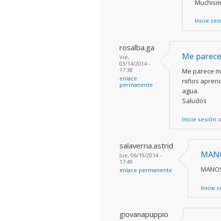
Muchisi
Inicie se
rosalba.ga
Me parece
Vie,
03/14/2014 -
17:38
Me parece mu
enlace
niños aprend
permanente
agua.
Saludos
Inicie sesión
salaverria.astrid
MANO
Jue, 06/19/2014 -
17:49
MANOS
enlace permanente
Inicie 
giovanapuppio