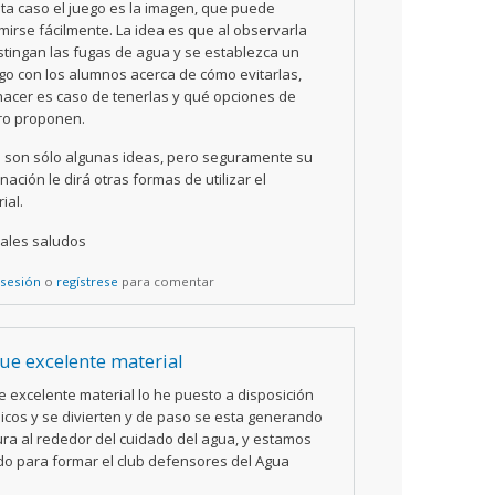
ta caso el juego es la imagen, que puede
mirse fácilmente. La idea es que al observarla
stingan las fugas de agua y se establezca un
go con los alumnos acerca de cómo evitarlas,
acer es caso de tenerlas y qué opciones de
ro proponen.
s son sólo algunas ideas, pero seguramente su
nación le dirá otras formas de utilizar el
ial.
iales saludos
 sesión
o
regístrese
para comentar
Que excelente material
e excelente material lo he puesto a disposición
hicos y se divierten y de paso se esta generando
ura al rededor del cuidado del agua, y estamos
o para formar el club defensores del Agua