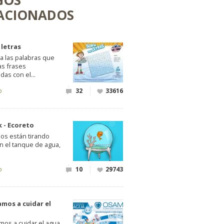
GOS
ACIONADOS
 letras
a las palabras que
as frases
das con el...
o
32
33616
k - Ecoreto
nos están tirando
n el tanque de agua,
o
10
29743
mos a cuidar el
os a cuidar el agua