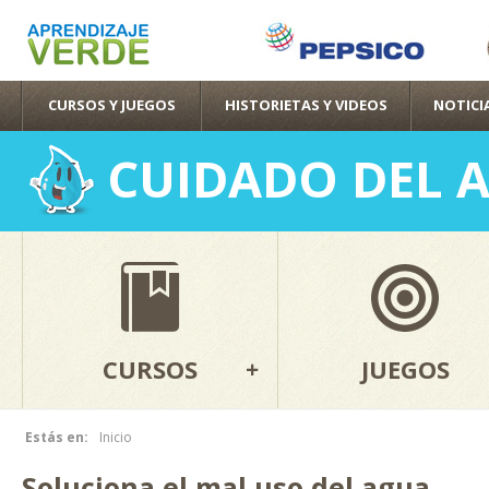
Pas
con
pri
CURSOS Y JUEGOS
HISTORIETAS Y VIDEOS
NOTICI
CUIDADO DEL 
CURSOS
JUEGOS
Estás en:
Inicio
Se encuentra usted aquí
Soluciona el mal uso del agua