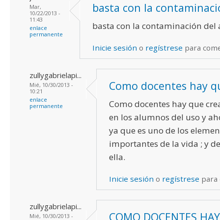
basta con la contaminac
Mar,
10/22/2013 -
11:43
basta con la contaminación del
enlace
permanente
Inicie sesión
o
regístrese
para com
zullygabrielapi...
Como docentes hay qu
Mié, 10/30/2013 -
10:21
enlace
Como docentes hay que crea
permanente
en los alumnos del uso y aho
ya que es uno de los eleme
importantes de la vida ; y
ella.
Inicie sesión
o
regístrese
para
zullygabrielapi...
COMO DOCENTES HAY
Mié, 10/30/2013 -