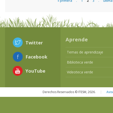
« primera
.
1
2
3
.
última
Páginas
Aprende
Twitter
Temas de aprendizaje
Facebook
Biblioteca verde
YouTube
Videoteca verde
Derechos Reservados © ITESM, 2026.
|
Avis