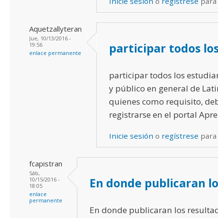
Inicie sesión
o
regístrese
para
Aquetzallyteran
Jue, 10/13/2016 -
participar todos lo
19:56
enlace permanente
participar todos los estudia
y público en general de Lat
quienes como requisito, de
registrarse en el portal Apr
Inicie sesión
o
regístrese
para
fcapistran
Sáb,
En donde publicaran lo
10/15/2016 -
18:05
enlace
permanente
En donde publicaran los resulta