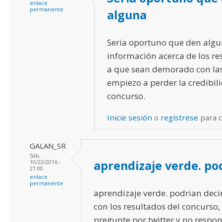
enlace
permanente
alguna
Seria oportuno que den alg
información acerca de los r
a que sean demorado con las
empiezo a perder la credibil
concurso.
Inicie sesión
o
regístrese
para 
GALAN_SR
Sáb,
aprendizaje verde. po
10/22/2016 -
21:00
enlace
permanente
aprendizaje verde. podrian dec
con los resultados del concurso,
pregunte por twitter y no respo