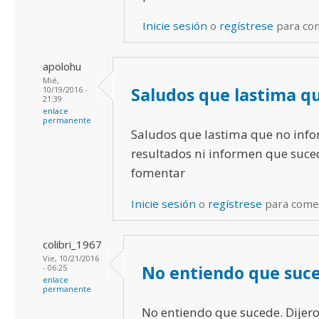
Inicie sesión
o
regístrese
para co
apolohu
Mié,
Saludos que lastima q
10/19/2016 -
21:39
enlace
permanente
Saludos que lastima que no inf
resultados ni informen que suced
fomentar
Inicie sesión
o
regístrese
para come
colibri_1967
Vie, 10/21/2016
No entiendo que suc
- 06:25
enlace
permanente
No entiendo que sucede. Dijero