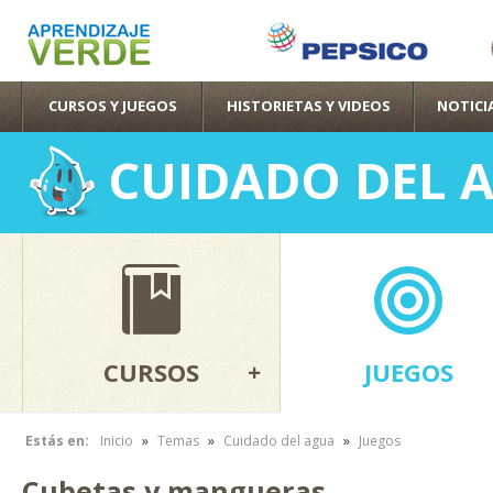
Pas
con
pri
CURSOS Y JUEGOS
HISTORIETAS Y VIDEOS
NOTICI
CUIDADO DEL 
CURSOS
JUEGOS
»
»
»
Estás en:
Inicio
Temas
Cuidado del agua
Juegos
Se encuentra usted aquí
Cubetas y mangueras