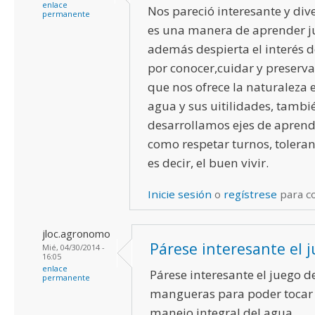
enlace
Nos pareció interesante y div
permanente
es una manera de aprender 
además despierta el interés 
por conocer,cuidar y preserva
que nos ofrece la naturaleza e
agua y sus uitilidades, tambié
desarrollamos ejes de aprendi
como respetar turnos, toleran
es decir, el buen vivir.
Inicie sesión
o
regístrese
para c
jloc.agronomo
Párese interesante el 
Mié, 04/30/2014 -
16:05
enlace
Párese interesante el juego d
permanente
mangueras para poder tocar 
manejo integral del agua.