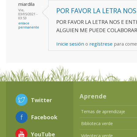
miardila
POR FAVOR LA LETRA NOS
Vie,
03/05/2021 -
03:53
POR FAVOR LA LETRA NOS E ENT
enlace
permanente
ALGUIEN ME PUEDE COLABORAR.
Inicie sesión
o
regístrese
para come
Aprende
Twitter
Temas de aprendizaje
Facebook
Biblioteca verde
YouTube
Videoteca verde