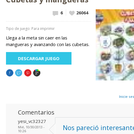
6
Vote up!
26064
Tipo de juego: Para imprimir
Llega a la meta sin caer en las
mangueras y avanzando con las cubetas.
DESCARGAR JUEGO
Inicie se
Comentarios
yesi_vc32327
Nos pareció interesant
Mié, 10/30/2013 -
10:26