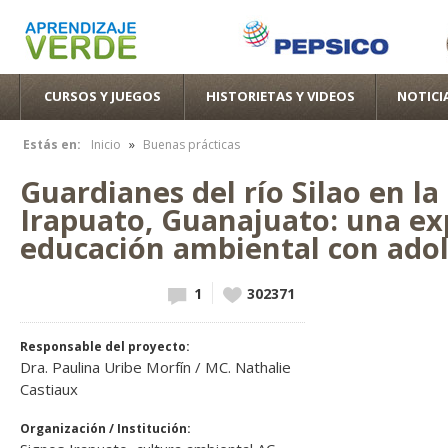
Pas
con
pri
CURSOS Y JUEGOS
HISTORIETAS Y VIDEOS
NOTICI
»
Estás en:
Inicio
Buenas prácticas
Se encuentra usted aquí
Guardianes del río Silao en la
Irapuato, Guanajuato: una ex
educación ambiental con adol
1
Vote up!
302371
Responsable del proyecto:
Dra. Paulina Uribe Morfín / MC. Nathalie
Castiaux
Organización / Institución: