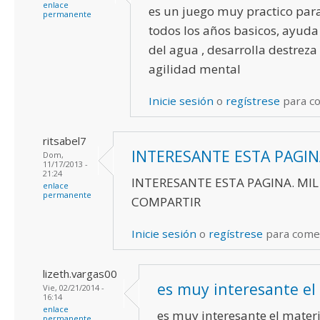
enlace
es un juego muy practico para
permanente
todos los años basicos, ayuda
del agua , desarrolla destreza 
agilidad mental
Inicie sesión
o
regístrese
para c
ritsabel7
INTERESANTE ESTA PAGIN
Dom,
11/17/2013 -
21:24
INTERESANTE ESTA PAGINA. MIL
enlace
permanente
COMPARTIR
Inicie sesión
o
regístrese
para come
lizeth.vargas00
es muy interesante el
Vie, 02/21/2014 -
16:14
enlace
es muy interesante el mater
permanente