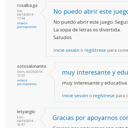
rosalba.ga
No puedo abrir este jueg
Vie,
03/14/2014 -
17:44
No puedo abrir este juego. Segui
enlace
permanente
La sopa de letras es divertida.
Saludos
Inicie sesión
o
regístrese
para come
sotosalonanita
muy interesante y edu
Dom, 03/23/2014 -
12:51
enlace
muy interesante y educativa
permanente
Inicie sesión
o
regístrese
para 
letyanglo
Gracias por apoyarnos co
Lun,
06/16/2014 -
10:47