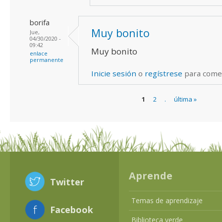
borifa
Muy bonito
Jue,
04/30/2020 -
09:42
Muy bonito
enlace
permanente
Inicie sesión
o
regístrese
para come
1
2
.
última »
Páginas
Aprende
Twitter
Temas de aprendizaje
Facebook
Biblioteca verde