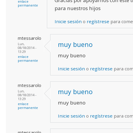
Gracias por apoyarnos con este t
enlace
permanente
para nuestros hijos
Inicie sesión
o
regístrese
para come
mtessarolo
muy bueno
Lun,
08/18/2014 -
13:29
muy bueno
enlace
permanente
Inicie sesión
o
regístrese
para com
mtessarolo
muy bueno
Lun,
08/18/2014 -
13:29
muy bueno
enlace
permanente
Inicie sesión
o
regístrese
para com
mtessarolo