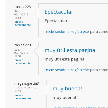
taniag223
Epectacular
Sáb,
02/14/2015 -
16:56
Epectacular
enlace
permanente
Inicie sesión
o
regístrese
para come
taniag223
muy útil esta pagina
Sáb,
02/14/2015 -
16:58
muy útil esta pagina
enlace
permanente
Inicie sesión
o
regístrese
para come
magalisgarcia3
muy buena!
Lun, 03/23/2015 -
17:13
enlace
muy buena!
permanente
Inicie sesión
o
regístrese
para 