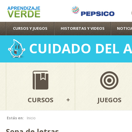
Pas
con
pri
CURSOS Y JUEGOS
HISTORIETAS Y VIDEOS
NOTICI
CUIDADO DEL 
CURSOS
JUEGOS
Estás en:
Inicio
Se encuentra usted aquí
Sopa de letras