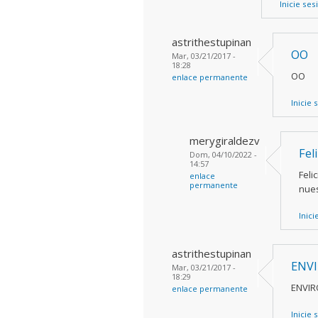
Inicie ses
astrithestupinan
OO
Mar, 03/21/2017 -
18:28
OO
enlace permanente
Inicie 
merygiraldezv
Fel
Dom, 04/10/2022 -
14:57
Feli
enlace
permanente
nues
Inici
astrithestupinan
ENV
Mar, 03/21/2017 -
18:29
ENVI
enlace permanente
Inicie 