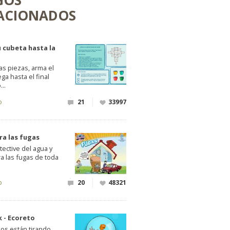
GOS
ACIONADOS
u cubeta hasta la
as piezas, arma el
ega hasta el final
..
o
21
33997
ra las fugas
ective del agua y
a las fugas de toda
o
20
48321
k - Ecoreto
nos están tirando