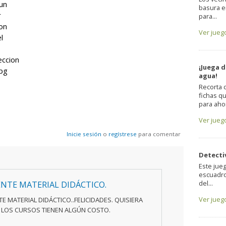
 un
basura e
r
para...
con
Ver jueg
l
eccion
¡Juega 
pg
agua!
Recorta 
fichas q
para ahor
Ver jueg
Inicie sesión
o
regístrese
para comentar
Detecti
Este jueg
escuadro
del...
ENTE MATERIAL DIDÁCTICO.
Ver jueg
E MATERIAL DIDÁCTICO..FELICIDADES. QUISIERA
I LOS CURSOS TIENEN ALGÚN COSTO.