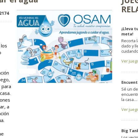
JUE
REL
 up!
2174
¡Lleva t
meta!
Recorta l
 los
dado y ll
cuidando.
o
Ver jueg
ción
uego,
Encuent
 para
Sé un det
casa.
encuentr
iones
la casa....
ar, a
Ver jueg
ación
a.
6
Big Tan
ue
Los veci