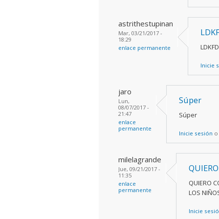
astrithestupinan
LDK
Mar, 03/21/2017 -
18:29
LDKFD
enlace permanente
Inicie 
jaro
Súper
Lun,
08/07/2017 -
21:47
Súper
enlace
permanente
Inicie sesión
milelagrande
QUIERO
Jue, 09/21/2017 -
11:35
QUIERO C
enlace
permanente
LOS NIÑO
Inicie sesi