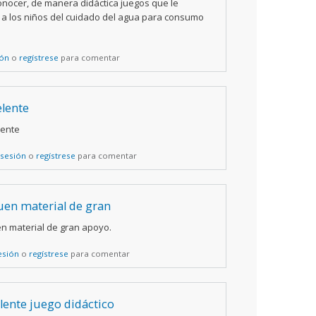
onocer, de manera didáctica juegos que le
a los niños del cuidado del agua para consumo
ión
o
regístrese
para comentar
elente
lente
 sesión
o
regístrese
para comentar
en material de gran
n material de gran apoyo.
sesión
o
regístrese
para comentar
lente juego didáctico