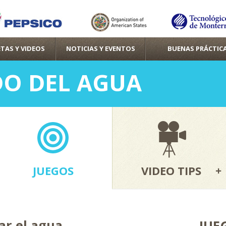
Pasar al
contenido
principal
TAS Y VIDEOS
NOTICIAS Y EVENTOS
BUENAS PRÁCTIC
O DEL AGUA
JUEGOS
VIDEO TIPS
ar el agua