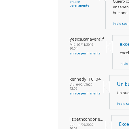
Quiero c
enlace
permanente
enseñen 
humano
Inicie ses
yesica.canaveral.f
exc
Mié, 09/11/2019 -
20:04
exce
enlace permanente
Inicie
kennedy_10_04
Un bu
Vie, 04/24/2020 -
12:03
Un bue
enlace permanente
Inicie 
lizbethcondorie...
Exce
Lun, 11/09/2020 -
10:08