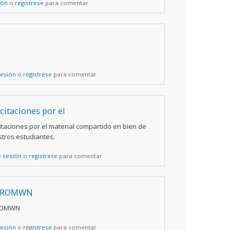
ión
o
regístrese
para comentar
sesión
o
regístrese
para comentar
icitaciones por el
citaciones por el material compartido en bien de
tros estudiantes.
e sesión
o
regístrese
para comentar
IROMWN
ROMWN
sesión
o
regístrese
para comentar