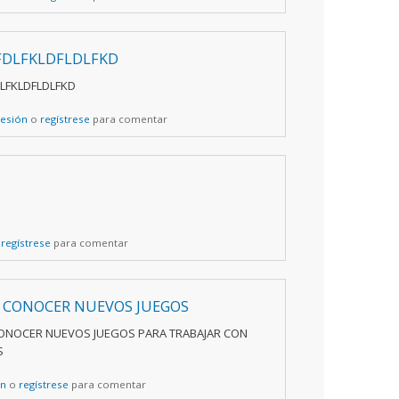
FDLFKLDFLDLFKD
LFKLDFLDLFKD
sesión
o
regístrese
para comentar
o
regístrese
para comentar
 CONOCER NUEVOS JUEGOS
ONOCER NUEVOS JUEGOS PARA TRABAJAR CON
S
ón
o
regístrese
para comentar