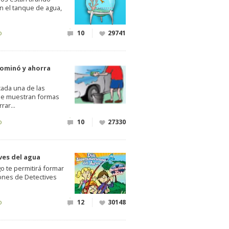
n el tanque de agua,
o
10
29741
dominó y ahorra
cada una de las
ue muestran formas
rar...
o
10
27330
ves del agua
o te permitirá formar
nes de Detectives
o
12
30148