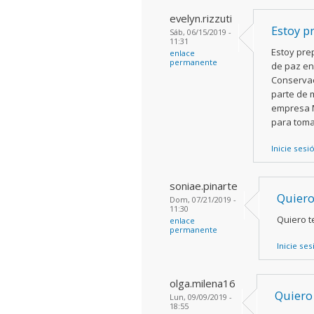
evelyn.rizzuti
Estoy p
Sáb, 06/15/2019 -
11:31
Estoy pre
enlace
permanente
de paz en 
Conservac
parte de m
empresa M
para toma
Inicie sesi
soniae.pinarte
Quiero
Dom, 07/21/2019 -
11:30
Quiero t
enlace
permanente
Inicie se
olga.milena16
Quiero
Lun, 09/09/2019 -
18:55