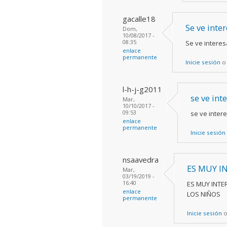
gacalle18
Se ve inte
Dom,
10/08/2017 -
08:35
Se ve interes
enlace
permanente
Inicie sesión
l-h-j-g2011
se ve int
Mar,
10/10/2017 -
09:53
se ve inter
enlace
permanente
Inicie sesión
nsaavedra
ES MUY I
Mar,
03/19/2019 -
16:40
ES MUY INTE
enlace
LOS NIÑOS
permanente
Inicie sesión