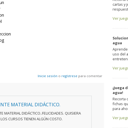
 un
cartas y 
r
respuesta
con
Ver jueg
l
eccion
Solucion
pg
agua
Aprende
uso del 
entreteni
Ver jueg
Inicie sesión
o
regístrese
para comentar
¡Juega 
agua!
Recorta 
fichas q
ENTE MATERIAL DIDÁCTICO.
para ahor
E MATERIAL DIDÁCTICO..FELICIDADES. QUISIERA
Ver jueg
I LOS CURSOS TIENEN ALGÚN COSTO.