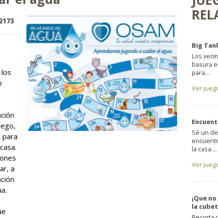
JUE
REL
 up!
2173
Big Tan
Los veci
basura e
 los
para...
o
Ver jueg
ción
Encuent
uego,
Sé un det
 para
encuentr
casa.
la casa....
iones
Ver jueg
ar, a
ación
a.
¡Que no 
6
la cubet
ue
Recorta 