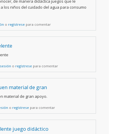
onocer, de manera didáctica juegos que le
a los niños del cuidado del agua para consumo
ión
o
regístrese
para comentar
elente
lente
 sesión
o
regístrese
para comentar
en material de gran
n material de gran apoyo.
sesión
o
regístrese
para comentar
lente juego didáctico