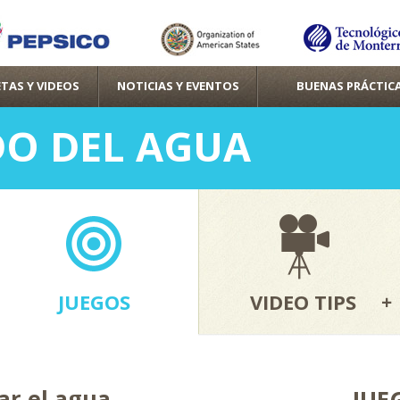
Pasar al
contenido
principal
TAS Y VIDEOS
NOTICIAS Y EVENTOS
BUENAS PRÁCTIC
O DEL AGUA
JUEGOS
VIDEO TIPS
ar el agua