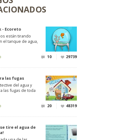
GOS
ACIONADOS
k - Ecoreto
nos están tirando
n el tanque de agua,
o
10
29739
ra las fugas
ective del agua y
a las fugas de toda
o
20
48319
se tire el agua de
a!
cada una de las