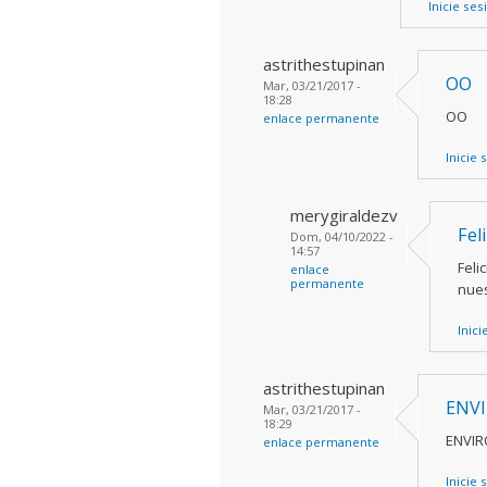
Inicie ses
astrithestupinan
OO
Mar, 03/21/2017 -
18:28
OO
enlace permanente
Inicie 
merygiraldezv
Fel
Dom, 04/10/2022 -
14:57
Feli
enlace
permanente
nues
Inici
astrithestupinan
ENV
Mar, 03/21/2017 -
18:29
ENVI
enlace permanente
Inicie 