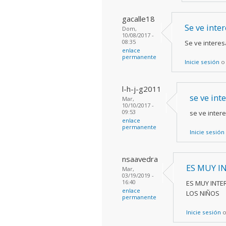
gacalle18
Se ve inte
Dom,
10/08/2017 -
08:35
Se ve interes
enlace
permanente
Inicie sesión
l-h-j-g2011
se ve int
Mar,
10/10/2017 -
09:53
se ve inter
enlace
permanente
Inicie sesión
nsaavedra
ES MUY I
Mar,
03/19/2019 -
16:40
ES MUY INTE
enlace
LOS NIÑOS
permanente
Inicie sesión