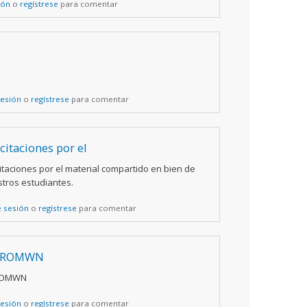
ión
o
regístrese
para comentar
sesión
o
regístrese
para comentar
icitaciones por el
citaciones por el material compartido en bien de
tros estudiantes.
e sesión
o
regístrese
para comentar
IROMWN
ROMWN
sesión
o
regístrese
para comentar