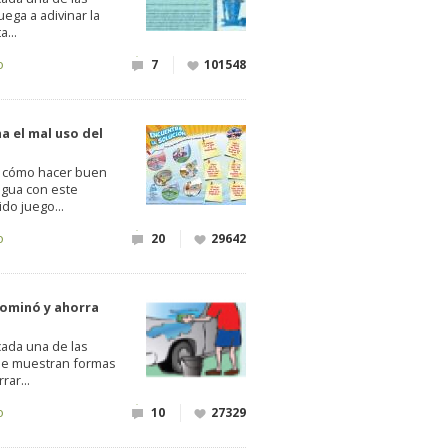
juega a adivinar la
...
o
7
101548
a el mal uso del
 cómo hacer buen
agua con este
do juego...
o
20
29642
dominó y ahorra
cada una de las
ue muestran formas
rar...
o
10
27329