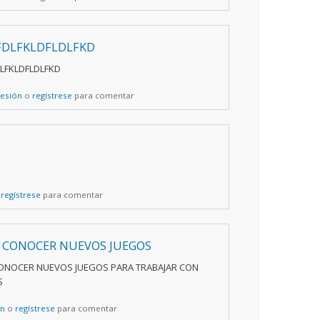
FDLFKLDFLDLFKD
LFKLDFLDLFKD
sesión
o
regístrese
para comentar
o
regístrese
para comentar
 CONOCER NUEVOS JUEGOS
ONOCER NUEVOS JUEGOS PARA TRABAJAR CON
S
ón
o
regístrese
para comentar