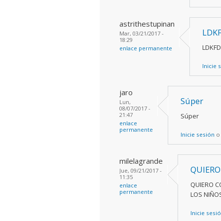
astrithestupinan
LDK
Mar, 03/21/2017 -
18:29
LDKFD
enlace permanente
Inicie 
jaro
Súper
Lun,
08/07/2017 -
21:47
Súper
enlace
permanente
Inicie sesión
milelagrande
QUIERO
Jue, 09/21/2017 -
11:35
QUIERO C
enlace
permanente
LOS NIÑO
Inicie sesi