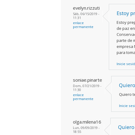
evelyn.rizzuti
Estoy p
Sáb, 06/15/2019 -
11:31
Estoy pre
enlace
permanente
de paz en 
Conservac
parte de m
empresa M
para toma
Inicie sesi
soniae.pinarte
Quiero
Dom, 07/21/2019 -
11:30
Quiero t
enlace
permanente
Inicie se
olga.milena16
Quiero
Lun, 09/09/2019 -
18:55