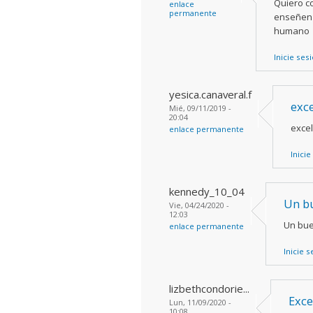
Quiero c
enlace
permanente
enseñen 
humano
Inicie ses
yesica.canaveral.f
exc
Mié, 09/11/2019 -
20:04
exce
enlace permanente
Inicie
kennedy_10_04
Un bu
Vie, 04/24/2020 -
12:03
Un bue
enlace permanente
Inicie 
lizbethcondorie...
Exce
Lun, 11/09/2020 -
10:08