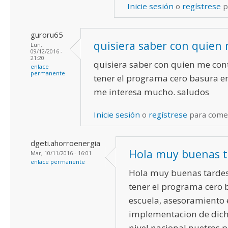
Inicie sesión
o
regístrese
p
guroru65
quisiera saber con quien
Lun,
09/12/2016 -
21:20
quisiera saber con quien me con
enlace
permanente
tener el programa cero basura en
me interesa mucho. saludos
Inicie sesión
o
regístrese
para come
dgeti.ahorroenergia
Hola muy buenas t
Mar, 10/11/2016 - 16:01
enlace permanente
Hola muy buenas tardes
tener el programa cero 
escuela, asesoramiento 
implementacion de dic
nivel nacional nuetros p