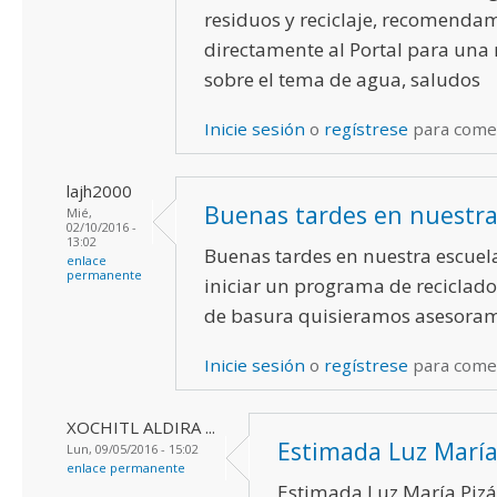
residuos y reciclaje, recomendam
directamente al Portal para una
sobre el tema de agua, saludos
Inicie sesión
o
regístrese
para come
lajh2000
Buenas tardes en nuestr
Mié,
02/10/2016 -
13:02
Buenas tardes en nuestra escuel
enlace
permanente
iniciar un programa de reciclado
de basura quisieramos asesoram
Inicie sesión
o
regístrese
para come
XOCHITL ALDIRA ...
Estimada Luz María 
Lun, 09/05/2016 - 15:02
enlace permanente
Estimada Luz María Pizá,