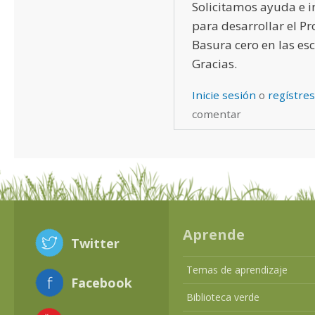
Solicitamos ayuda e 
para desarrollar el 
Basura cero en las esc
Gracias.
Inicie sesión
o
regístre
comentar
Aprende
Twitter
Temas de aprendizaje
Facebook
Biblioteca verde