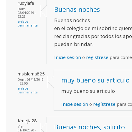
rudylafe
Buenas noches
Dom,
08/04/2019 -
23:29
Buenas noches
enlace
permanente
en el colegio de mi sobrino quer
reciclar gracias por todos los ap
puedan brindar..
Inicie sesión
o
regístrese
para come
msislema825
muy bueno su articulo
Dom, 08/11/2019
- 23:05
enlace
muy bueno su articulo
permanente
Inicie sesión
o
regístrese
para c
Kmejia28
Buenas noches, solicito
Vie,
01/10/2020 -