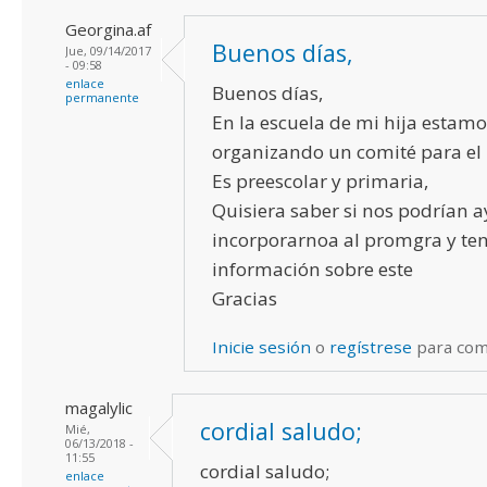
Georgina.af
Buenos días,
Jue, 09/14/2017
- 09:58
enlace
Buenos días,
permanente
En la escuela de mi hija estamo
organizando un comité para el r
Es preescolar y primaria,
Quisiera saber si nos podrían 
incorporarnoa al promgra y te
información sobre este
Gracias
Inicie sesión
o
regístrese
para com
magalylic
cordial saludo;
Mié,
06/13/2018 -
11:55
cordial saludo;
enlace