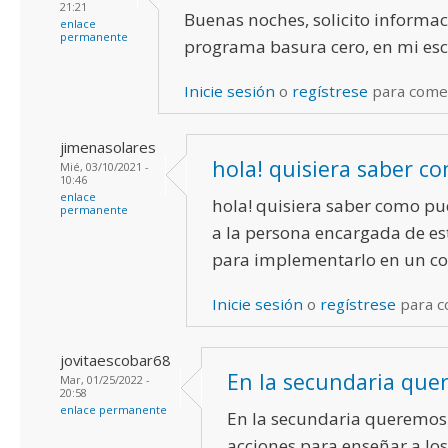
21:21
Buenas noches, solicito informac
enlace
permanente
programa basura cero, en mi esc
Inicie sesión
o
regístrese
para come
jimenasolares
hola! quisiera saber c
Mié, 03/10/2021 -
10:46
enlace
hola! quisiera saber como pu
permanente
a la persona encargada de e
para implementarlo en un col
Inicie sesión
o
regístrese
para c
jovitaescobar68
En la secundaria qu
Mar, 01/25/2022 -
20:58
enlace permanente
En la secundaria queremo
acciones para enseñar a lo