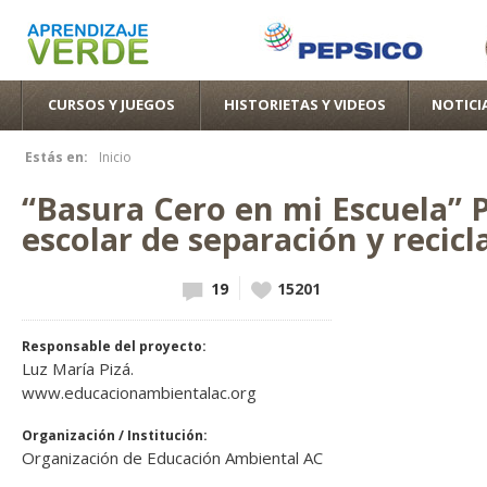
Pas
con
pri
CURSOS Y JUEGOS
HISTORIETAS Y VIDEOS
NOTICI
Estás en:
Inicio
Se encuentra usted aquí
“Basura Cero en mi Escuela”
escolar de separación y recicl
19
Vote up!
15201
Responsable del proyecto:
Luz María Pizá.
www.educacionambientalac.org
Organización / Institución:
Organización de Educación Ambiental AC