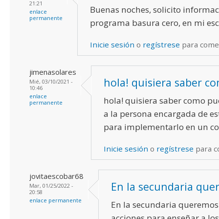
21:21
Buenas noches, solicito informac
enlace
permanente
programa basura cero, en mi esc
Inicie sesión
o
regístrese
para come
jimenasolares
hola! quisiera saber c
Mié, 03/10/2021 -
10:46
enlace
hola! quisiera saber como pu
permanente
a la persona encargada de e
para implementarlo en un col
Inicie sesión
o
regístrese
para c
jovitaescobar68
En la secundaria qu
Mar, 01/25/2022 -
20:58
enlace permanente
En la secundaria queremo
acciones para enseñar a lo