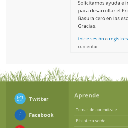
Solicitamos ayuda e 
para desarrollar el 
Basura cero en las esc
Gracias.
Inicie sesión
o
regístre
comentar
Aprende
Twitter
Temas de aprendizaje
Facebook
Biblioteca verde