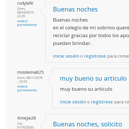
rudylafe
Buenas noches
Dom,
08/04/2019 -
23:29
Buenas noches
enlace
permanente
en el colegio de mi sobrino quer
reciclar gracias por todos los ap
puedan brindar..
Inicie sesión
o
regístrese
para come
msislema825
muy bueno su articulo
Dom, 08/11/2019
- 23:05
enlace
muy bueno su articulo
permanente
Inicie sesión
o
regístrese
para c
Kmejia28
Buenas noches, solicito
Vie,
01/10/2020 -