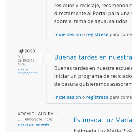
residuos y reciclaje, recomendam
directamente al Portal para una
sobre el tema de agua, saludos
Inicie sesión
o
regístrese
para come
lajh2000
Buenas tardes en nuestr
Mié,
02/10/2016 -
13:02
Buenas tardes en nuestra escuel
enlace
permanente
iniciar un programa de reciclado
de basura quisieramos asesoram
Inicie sesión
o
regístrese
para come
XOCHITL ALDIRA ...
Estimada Luz María 
Lun, 09/05/2016 - 15:02
enlace permanente
Estimada Luz María Pizá,