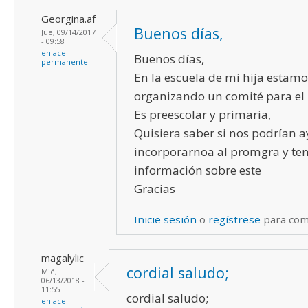
Georgina.af
Buenos días,
Jue, 09/14/2017
- 09:58
enlace
Buenos días,
permanente
En la escuela de mi hija estamo
organizando un comité para el r
Es preescolar y primaria,
Quisiera saber si nos podrían 
incorporarnoa al promgra y te
información sobre este
Gracias
Inicie sesión
o
regístrese
para com
magalylic
cordial saludo;
Mié,
06/13/2018 -
11:55
cordial saludo;
enlace