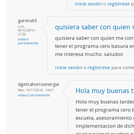
Inicie sesión
o
regístrese
p
guroru65
quisiera saber con quien
Lun,
09/12/2016 -
21:20
quisiera saber con quien me con
enlace
permanente
tener el programa cero basura en
me interesa mucho. saludos
Inicie sesión
o
regístrese
para come
dgeti.ahorroenergia
Hola muy buenas t
Mar, 10/11/2016 - 16:01
enlace permanente
Hola muy buenas tardes
tener el programa cero 
escuela, asesoramiento 
implementacion de dic
nivel nacional nuetros p