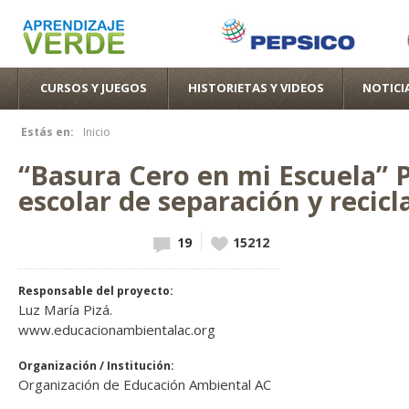
Pas
con
pri
CURSOS Y JUEGOS
HISTORIETAS Y VIDEOS
NOTICI
Estás en:
Inicio
Se encuentra usted aquí
“Basura Cero en mi Escuela”
escolar de separación y recicl
19
Vote up!
15212
Responsable del proyecto:
Luz María Pizá.
www.educacionambientalac.org
Organización / Institución:
Organización de Educación Ambiental AC