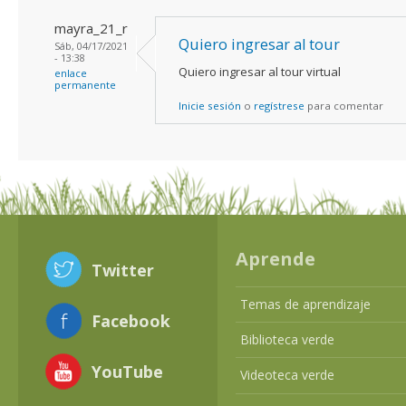
mayra_21_r
Quiero ingresar al tour
Sáb, 04/17/2021
- 13:38
Quiero ingresar al tour virtual
enlace
permanente
Inicie sesión
o
regístrese
para comentar
Aprende
Twitter
Temas de aprendizaje
Facebook
Biblioteca verde
YouTube
Videoteca verde