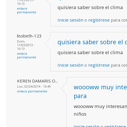
16:13
quisiera saber sobre el clima
enlace
permanente
Inicie sesión
o
regístrese
para co
lissbeth-123
quisiera saber sobre el 
Dom,
11/03/2013 -
16:13
quisiera saber sobre el clima
enlace
permanente
Inicie sesión
o
regístrese
para co
KEREN DAMARIS O...
woooww muy inte
Lun, 02/24/2014 - 16:49
enlace permanente
para
woooww muy interesant
niños
Inicie sesión
o
regístrese