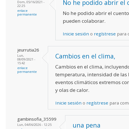
No he podido abrir el 
Dom, 05/16/2021 -
22:25
enlace
No he podido abrir el cuento
permanente
pueden colaborar.
Inicie sesión
o
regístrese
para 
jeurrutia26
Cambios en el clima,
Lun,
08/09/2021 -
15:42
Cambios en el clima, incluyend
enlace
permanente
temperatura, intensidad de las l
eventos climáticos extremos c
y olas de calor.
Inicie sesión
o
regístrese
para com
gambinsofia_35599
una pena
Lun, 04/06/2026 - 12:25