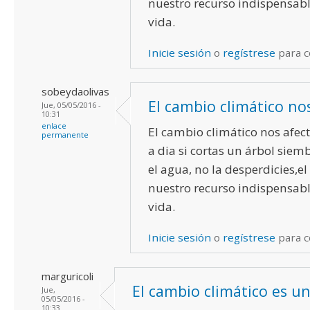
nuestro recurso indispensabl
vida.
Inicie sesión
o
regístrese
para 
sobeydaolivas
El cambio climático no
Jue, 05/05/2016 -
10:31
enlace
El cambio climático nos afect
permanente
a dia si cortas un árbol siem
el agua, no la desperdicies,el
nuestro recurso indispensabl
vida.
Inicie sesión
o
regístrese
para 
marguricoli
El cambio climático es u
Jue,
05/05/2016 -
10:33