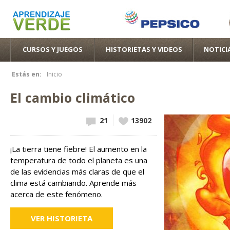
Pas
con
pri
CURSOS Y JUEGOS
HISTORIETAS Y VIDEOS
NOTICI
Estás en:
Inicio
Se encuentra usted aquí
El cambio climático
21
Vote up!
13902
¡La tierra tiene fiebre! El aumento en la
temperatura de todo el planeta es una
de las evidencias más claras de que el
clima está cambiando. Aprende más
acerca de este fenómeno.
VER HISTORIETA