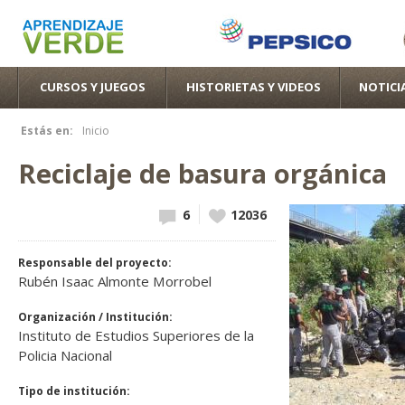
Pas
con
pri
CURSOS Y JUEGOS
HISTORIETAS Y VIDEOS
NOTICI
Estás en:
Inicio
Se encuentra usted aquí
Reciclaje de basura orgánica
6
Vote up!
12036
Responsable del proyecto:
Rubén Isaac Almonte Morrobel
Organización / Institución:
Instituto de Estudios Superiores de la
Policia Nacional
Tipo de institución: