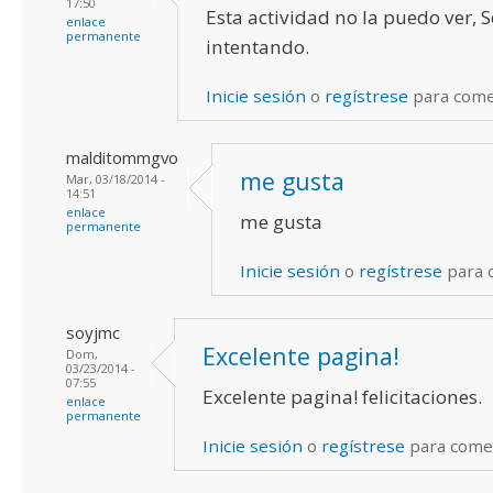
17:50
Esta actividad no la puedo ver, 
enlace
permanente
intentando.
Inicie sesión
o
regístrese
para come
malditommgvo
me gusta
Mar, 03/18/2014 -
14:51
enlace
me gusta
permanente
Inicie sesión
o
regístrese
para 
soyjmc
Excelente pagina!
Dom,
03/23/2014 -
07:55
Excelente pagina! felicitaciones.
enlace
permanente
Inicie sesión
o
regístrese
para come