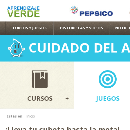
Pas
con
pri
CURSOS Y JUEGOS
HISTORIETAS Y VIDEOS
NOTICI
CUIDADO DEL 
CURSOS
JUEGOS
Estás en:
Inicio
Se encuentra usted aquí
¡Lleva tu cubeta hasta la meta!