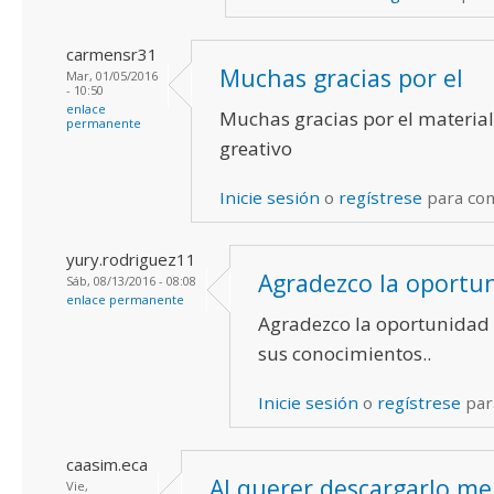
carmensr31
Muchas gracias por el
Mar, 01/05/2016
- 10:50
enlace
Muchas gracias por el material
permanente
greativo
Inicie sesión
o
regístrese
para co
yury.rodriguez11
Agradezco la oportu
Sáb, 08/13/2016 - 08:08
enlace permanente
Agradezco la oportunidad
sus conocimientos..
Inicie sesión
o
regístrese
par
caasim.eca
Al querer descargarlo me
Vie,