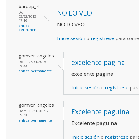
barpep_4
NO LO VEO
Dom,
03/22/2015 -
17:16
NO LO VEO
enlace
permanente
Inicie sesión
o
regístrese
para come
gomver_angeles
excelente pagina
Dom, 05/31/2015 -
19:30
enlace permanente
excelente pagina
Inicie sesión
o
regístrese
par
gomver_angeles
Excelente paguina
Dom, 05/31/2015 -
19:30
enlace permanente
Excelente paguina
Inicie sesión
o
regístrese
par