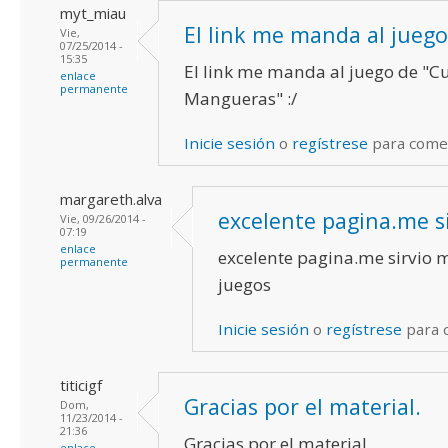
myt_miau
El link me manda al juego
Vie,
07/25/2014 -
15:35
El link me manda al juego de "C
enlace
permanente
Mangueras" :/
Inicie sesión
o
regístrese
para come
margareth.alva
excelente pagina.me s
Vie, 09/26/2014 -
07:19
enlace
excelente pagina.me sirvio 
permanente
juegos
Inicie sesión
o
regístrese
para 
titicigf
Gracias por el material.
Dom,
11/23/2014 -
21:36
Gracias por el material.
enlace